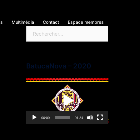
és
Multimédia
Contact
Espace membres
BatucaNova – 2020
Lecteur
vidéo
00:00
01:34