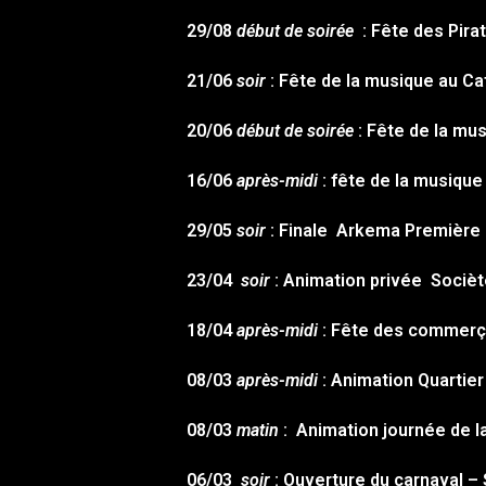
29/08
début de soirée
: Fête des Pira
21/06
soir
: Fête de la musique au Ca
20/06
début de soirée
: Fête de la mu
16/06
après-midi
: fête de la musique 
29/05
soir
: Finale Arkema Première
23/04
soir
: Animation privée Socièt
18/04
après-midi
: Fête des commerç
08/03
après-midi
: Animation Quartier
08/03
matin
: Animation journée de l
06/03
soir
: Ouverture du carnaval – 