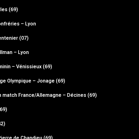
les (69)
onfréries – Lyon
entenier (07)
ullman – Lyon
inin – Vénissieux (69)
llage Olympique – Jonage (69)
m match France/Allemagne – Décines (69)
(69)
42)
Pierre de Chandieu (69)