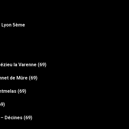
 – Lyon 5ème
rézieu la Varenne (69)
nnet de Mûre (69)
ntmelas (69)
69)
– Décines (69)