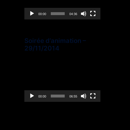
00:00
04:36
Soirée d’animation –
29/11/2014
Lecteur
vidéo
00:00
06:55