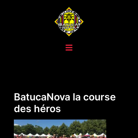
Aller
au
contenu
BatucaNova la course
des héros