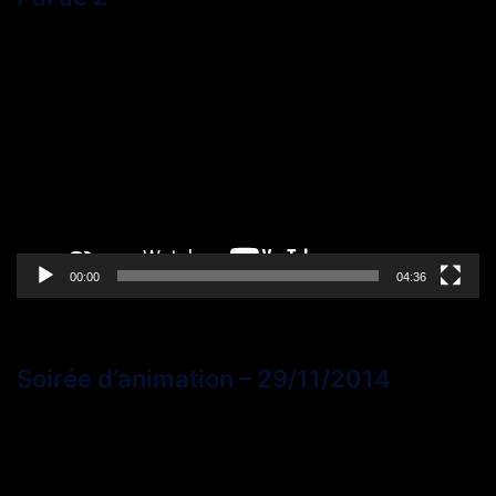
Lecteur
vidéo
00:00
04:36
Soirée d’animation – 29/11/2014
Lecteur
vidéo