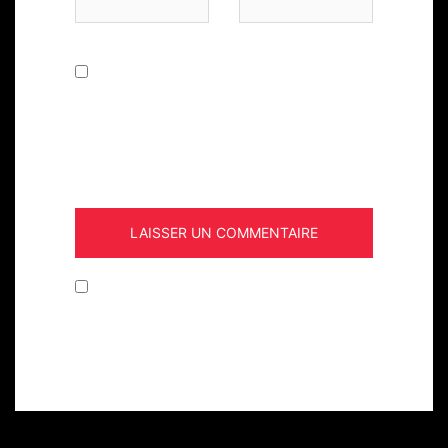
Enregistrer mon nom, mon e-mail et
mon site dans le navigateur pour mon
prochain commentaire.
Confirmez que vous n'êtes pas un
robot