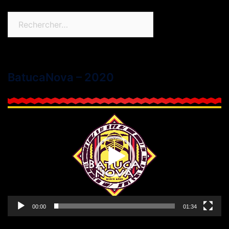
Rechercher :
BatucaNova – 2020
Lecteur
vidéo
00:00
01:34